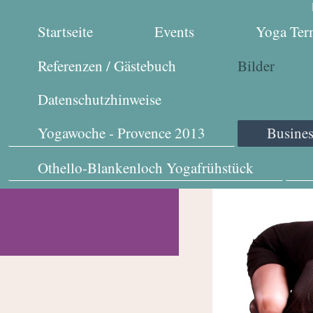
Startseite
Events
Yoga Ter
Referenzen / Gästebuch
Bilder
Datenschutzhinweise
Yogawoche - Provence 2013
Busine
Othello-Blankenloch Yogafrühstück